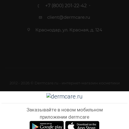
+7 (800) 201-22-42
client@dermcare.ru
Краснодар, ул. Красная, д. 124
2012 - 2026 © Dermcare.ru - интернет-магазин косметики
Заказывайте в новом мобильном
приложении dermcare